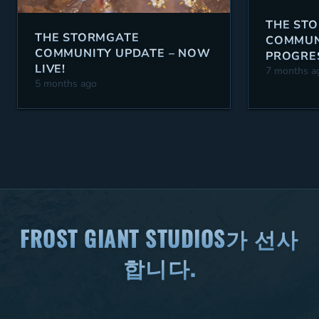
THE ST
THE STORMGATE
COMMUN
COMMUNITY UPDATE – NOW
PROGRES
LIVE!
12/30/2
7 months a
5 months ago
FROST GIANT STUDIOS가 선사
합니다.