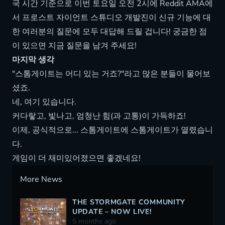
국 시간 기준으로 이번 토요일 오전 2시에 Reddit AMA에
서 프로스트 자이언트 스튜디오 개발진이 신규 기능에 대
한 여러분의 질문에 모두 대답해 드릴 겁니다!
궁금한 점
이 있으면 지금 질문을 남겨 주세요!
마지막 생각
"스톰게이트는 어디 있는 거죠?"라고 많은 분들이 물어보
셨죠.
네, 여기 있습니다.
커다랗고, 빛나고, 엄청난 힘(과 고통)이 가득하죠!
이제, 공식적으로... 스톰게이트에 스톰게이트가 열렸습니
다.
게임이 더 재미있어졌으면 좋겠네요!
More News
THE STORMGATE COMMUNITY
UPDATE – NOW LIVE!
5 months ago