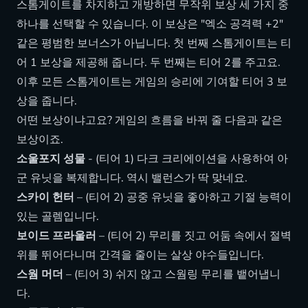
스톰게이트를 차지하고 개방하면 무작위 보상 세 가지 중
하나를 선택할 수 있습니다. 이 보상은 "엑소 공격력 +2"
같은 평범한 보너스가 아닙니다. 첫 번째 스톰게이트는 티
어 1 보상을 제공해 줍니다. 두 번째는 티어 2를 주고요.
이후 모든 스톰게이트는 게임의 승리에 기여할 티어 3 보
상을 줍니다.
어떤 보상이냐고요? 게임의 흐름을 바꿔 줄 다음과 같은
보상이죠.
소울포지 성물
- (티어 1) 다크 크리에이션을 사용하여 아
군 유닛을 복제합니다. 역시 밸런스가 딱 맞네요.
스카이 헌터
– (티어 2) 공중 유닛을 좋아하고 기절 능력이
있는 골렘입니다.
보이드 프라울러
– (티어 2) 무리를 짓고 어둠 속에서 절벽
위를 뛰어다니며 간격을 줄이는 살상 야수들입니다.
스웜 머더
– (티어 3) 쉬지 않고 스웜링 무리를 뱉어냅니
다.