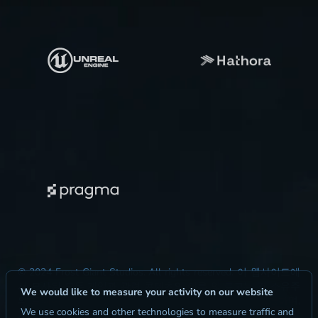
© 2024 Frost Giant Studios. All rights reserved. 이 웹사이트에
서 묘사된 모든 게임과 관련 콘텐츠의 이름 및 로고는 각 소유주
We would like to measure your activity on our website
의 트레이드마크입니다. 이 웹사이트는 시각적 묘사를 제공하며,
We use cookies and other technologies to measure traffic and
게임플레이 특징, 메커니즘 또는 결과물을 정확하게 나타내지 않