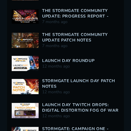
THE STORMGATE COMMUNITY
UPDATE: PROGRESS REPORT -
12/30/2025
7 months ago
THE STORMGATE COMMUNITY
UPDATE PATCH NOTES
7 months ago
LAUNCH DAY ROUNDUP
12 months ago
STORMGATE LAUNCH DAY PATCH
NOTES
12 months ago
LAUNCH DAY TWITCH DROPS:
DIGITAL DISTORTION FOG OF WAR
12 months ago
STORMGATE: CAMPAIGN ONE -