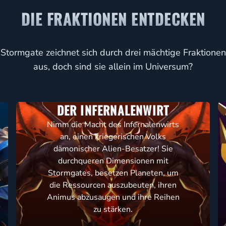
DIE FRAKTIONEN ENTDECKEN
Stormgate zeichnet sich durch drei mächtige Fraktionen
aus, doch sind sie allein im Universum?
DER INFERNALENWIRT
Nimm die Macht des Infernalenwirts
an, einen kriegerischen Volks
dämonischer Alien-Besatzer! Sie
durchqueren Dimensionen mit
Stormgates, besetzen Planeten, um
die Ressourcen auszubeuten, ihren
Animus abzusaugen und ihre Reihen
zu stärken.