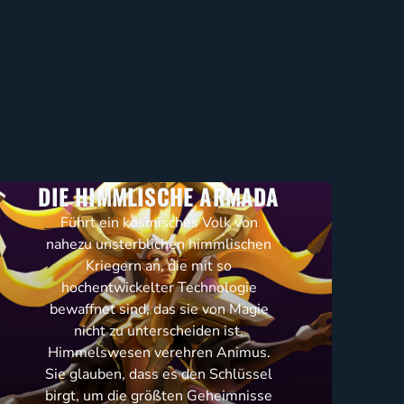
DIE HIMMLISCHE ARMADA
Führt ein kosmisches Volk von
nahezu unsterblichen himmlischen
Kriegern an, die mit so
hochentwickelter Technologie
bewaffnet sind, das sie von Magie
nicht zu unterscheiden ist.
Himmelswesen verehren Animus.
Sie glauben, dass es den Schlüssel
birgt, um die größten Geheimnisse