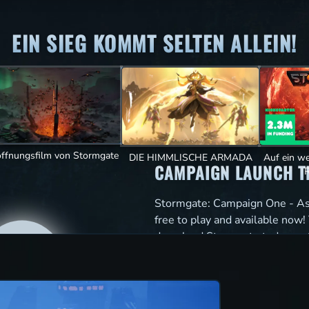
EIN SIEG KOMMT SELTEN ALLEIN!
 ⋅ KAMPAGNE ⋅ 1-GEGEN-1 ⋅ 3P-KOOP ⋅ EDITOR ⋅ FREE-
JETZT SPIELEN
EARLY-ACCESS-PAKETE
öffnungsfilm von Stormgate
DIE HIMMLISCHE ARMADA
Auf ein we
CAMPAIGN LAUNCH T
R
Stormgate: Campaign One - Ash
free to play and available now!
download Stormgate today on 
on Windows PC or through NV
Now cloud gaming platform. Yo
first three campaign missions fo
Ashes of Earth campaign can b