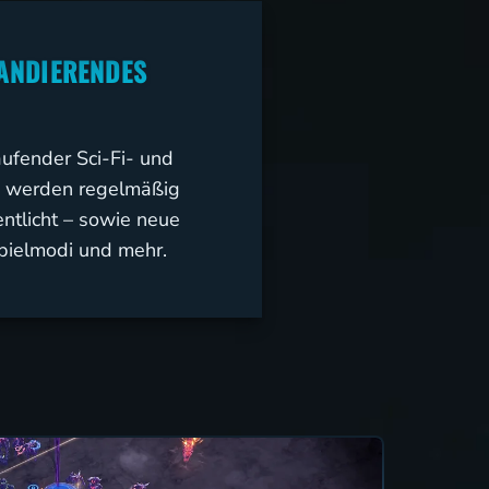
itor and 3-player
r testing in-
PANDIERENDES
aufender Sci-Fi- und
 werden regelmäßig
entlicht – sowie neue
Spielmodi und mehr.