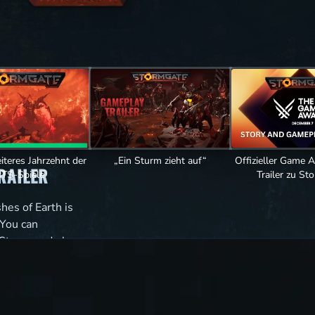
TO-PLAY
iteres Jahrzehnt der
„Ein Sturm zieht auf“
Offizieller Game
RAILER
TS-Spiele
Trailer zu St
es of Earth is
 You can
Steam and play
IDIA’s GeForce
u can play the
r free. The full
e purchased from