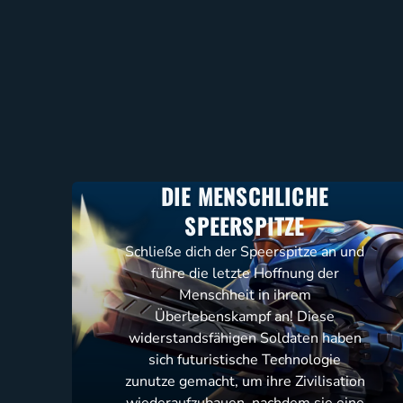
DIE MENSCHLICHE
SPEERSPITZE
Schließe dich der Speerspitze an und
führe die letzte Hoffnung der
Menschheit in ihrem
Überlebenskampf an! Diese
widerstandsfähigen Soldaten haben
sich futuristische Technologie
zunutze gemacht, um ihre Zivilisation
wiederaufzubauen, nachdem sie eine